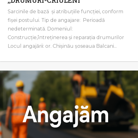
,,DRUMURI-CRIULENI”
Sarcinile de bază și atribuțiile funcţiei, conform
fişei postului. Tip de angajare: Perioadă
nedeterminată. Domeniul:
Construcție,întreținerea și reparația drumurilor
Locul angajării: or. Chișinău șoseaua Balcani...