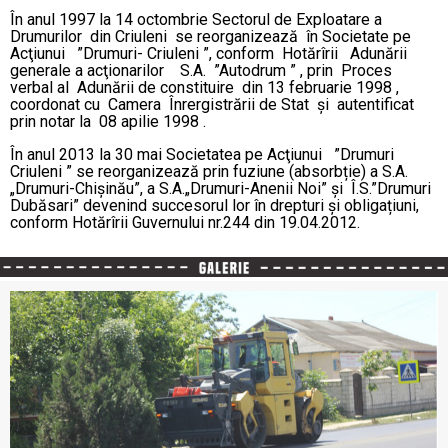
În anul 1997 la 14 octombrie Sectorul de Exploatare a
Drumurilor din Criuleni se reorganizează în Societate pe
Acţiunui ”Drumuri- Criuleni ”, conform Hotărîrii Adunării
generale a acţionarilor S.A. ”Autodrum ” , prin Proces
verbal al Adunării de constituire din 13 februarie 1998 ,
coordonat cu Camera Înrergistrării de Stat şi autentificat
prin notar la 08 apilie 1998 .
În anul 2013 la 30 mai Societatea pe Acţiunui ”Drumuri
Criuleni ” se reorganizează prin fuziune (absorbție) a S.A.
„Drumuri-Chișinău”, a S.A.„Drumuri-Anenii Noi” și Î.S.”Drumuri
Dubăsari” devenind succesorul lor în drepturi și obligațiuni,
conform Hotărîrii Guvernului nr.244 din 19.04.2012.