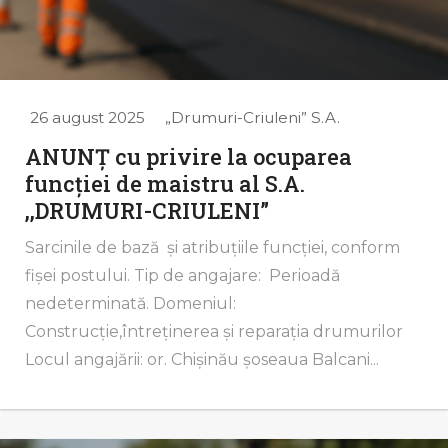
26 august 2025
„Drumuri-Criuleni” S.A.
ANUNȚ cu privire la ocuparea
funcției de maistru al S.A.
,,DRUMURI-CRIULENI”
Sarcinile de bază și atribuțiile funcţiei, conform
fişei postului. Tip de angajare: Perioadă
nedeterminată. Domeniul:
Construcție,întreținerea și reparația drumurilor
Locul angajării: or. Chișinău șoseaua Balcani...