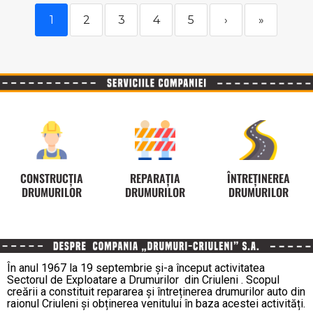
1
2
3
4
5
›
»
CONSTRUCȚIA
REPARAȚIA
ÎNTREȚINEREA
DRUMURILOR
DRUMURILOR
DRUMURILOR
În anul 1967 la 19 septembrie și-a început activitatea
Sectorul de Exploatare a Drumurilor din Criuleni . Scopul
creării a constituit repararea și întreținerea drumurilor auto din
raionul Criuleni și obținerea venitului în baza acestei activități.