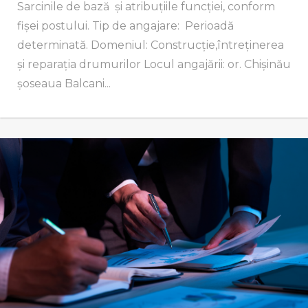
Sarcinile de bază și atribuțiile funcţiei, conform
fişei postului. Tip de angajare: Perioadă
determinată. Domeniul: Construcție,întreținerea
și reparația drumurilor Locul angajării: or. Chișinău
șoseaua Balcani...