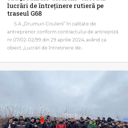
lucrări de întreținere rutieră pe
traseul G68
S.A ,,Drumuri-Criuleni” în calitate de
antreprenor conform contractului de antrepriză
nr.07/02-02/99 din 29 aprilie 2024, având ca
obiect ,,Lucrări de întreținere de...