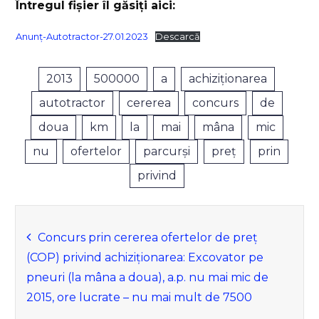
Întregul fișier îl găsiți aici:
Anunț-Autotractor-27.01.2023
Descarcă
2013
500000
a
achiziționarea
autotractor
cererea
concurs
de
doua
km
la
mai
mâna
mic
nu
ofertelor
parcurși
preț
prin
privind
Navigare
Concurs prin cererea ofertelor de preț
(COP) privind achiziționarea: Excovator pe
în
pneuri (la mâna a doua), a.p. nu mai mic de
2015, ore lucrate – nu mai mult de 7500
articole