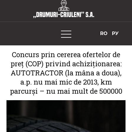
Skip
to
„Drumuri-Criuleni” S.A.
content
RO
РУ
Concurs prin cererea ofertelor de
preț (COP) privind achiziționarea:
AUTOTRACTOR (la mâna a doua),
a.p. nu mai mic de 2013, km
parcurși – nu mai mult de 500000