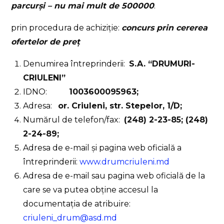
parcurși – nu mai mult de 500000
.
prin procedura de achiziție:
concurs prin cererea
ofertelor de pre
ț
Denumirea întreprinderii:
S.A. “DRUMURI-
CRIULENI”
IDNO:
1003600095963;
Adresa:
or. Criuleni, str. Stepelor, 1/D;
Numărul de telefon/fax:
(248) 2-23-85; (248)
2-24-89;
Adresa de e-mail și pagina web oficială a
întreprinderii:
www.drumcriuleni.md
Adresa de e-mail sau pagina web oficială de la
care se va putea obține accesul la
documentația de atribuire:
criuleni_drum@asd.md