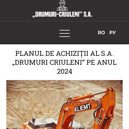
Skip
to
„Drumuri-Criuleni” S.A.
content
RO
РУ
PLANUL DE ACHIZIȚII AL S.A.
„DRUMURI CRIULENI” PE ANUL
2024