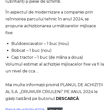
lubrifianți și piese de schimb.
În aspectul de modernizare a companiei prin
reînnoirea parcului tehnic în anul 2024, se
propune achiziționarea următoarelor mijloace
fixe:
Buldoexcavator – 1 buc (nou)
Bobcat – 1 buc (nou)
Cap tractor – 1 buc (de mâna a doua)
Volumul estimat al achiziției mijloacelor fixe va fi la
un nivel de cca …
Mai multe informații privind PLANUL DE ACHIZIȚII
AL S.A. „DRUMURI CRIULENI” PE ANUL 2024 le
găsiți tastând pe butonul
DESCARCĂ
:
Planul-de-achizitii-A2024
Descarcă