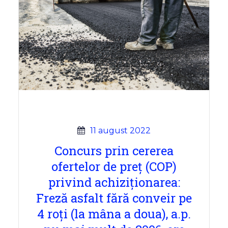
11 august 2022
Concurs prin cererea
ofertelor de preț (COP)
privind achiziționarea:
Freză asfalt fără conveir pe
4 roți (la mâna a doua), a.p.