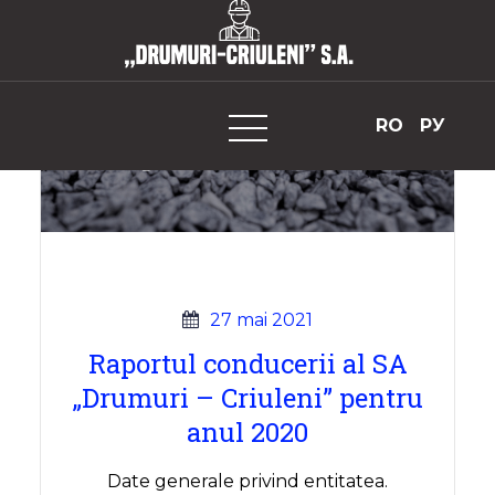
Skip
to
„Drumuri-Criuleni” S.A.
content
RO
РУ
27 mai 2021
Raportul conducerii al SA
„Drumuri – Criuleni” pentru
anul 2020
Date generale privind entitatea.