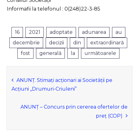
Consiliul Societății
Informafii la telefonul : 0(248)22-3-85
16
2021
adoptate
adunarea
au
decembrie
decizii
din
extraordinară
fost
generală
la
următoarele
Navigare
ANUNȚ. Stimați acționari ai Societății pe
Acțiuni ,,Drumuri-Criuleni”
în
articole
ANUNȚ – Concurs prin cererea ofertelor de
preț (COP)