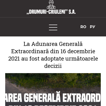
Skip
to
„Drumuri-Criuleni” S.A.
content
RO
РУ
La Adunarea Generală
Extraordinară din 16 decembrie
2021 au fost adoptate următoarele
decizii