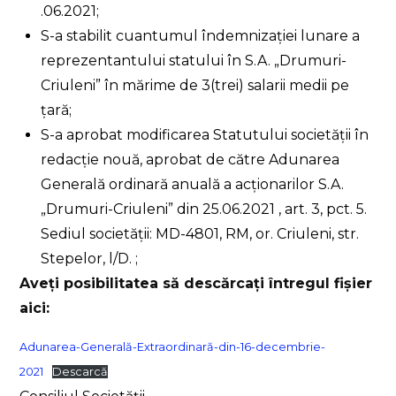
.06.2021;
S-a stabilit cuantumul îndemnizației lunare a
reprezentantului statului în S.A. „Drumuri-
Criuleni” în mărime de 3(trei) salarii medii pe
țară;
S-a aprobat modificarea Statutului societății în
redacție nouă, aprobat de către Adunarea
Generală ordinară anuală a acționarilor S.A.
„Drumuri-Criuleni” din 25.06.2021 , art. 3, pct. 5.
Sediul societății: MD-4801, RM, or. Criuleni, str.
Stepelor, l/D. ;
Aveți posibilitatea să descărcați întregul fișier
aici:
Adunarea-Generală-Extraordinară-din-16-decembrie-
2021
Descarcă