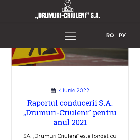
Skip
to
„Drumuri-Criuleni” S.A.
content
RO
РУ
4 iunie 2022
Raportul conducerii S.A.
„Drumuri-Criuleni” pentru
anul 2021
SA. „Drumuri Criuleni” este fondat cu